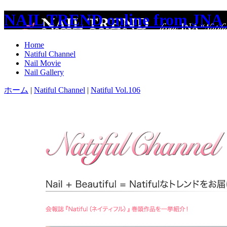
NAIL TREND online from JNA 
Home
Natiful Channel
Nail Movie
Nail Gallery
ホーム
|
Natiful Channel
|
Natiful Vol.106