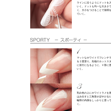
ラインに沿うようにドットを
いく。ドットも均一な大きさ
く、大小をつけることで強弱
ていく。
マットなホワイトでフレンチ
を２度塗り。先端のカットス
に並行になるように、Ｖ形に
いく。
乳白色の上にホワイトラメを
はみ出すと三角形がぼやける
輪郭の内側をしっかりと塗っ
く。