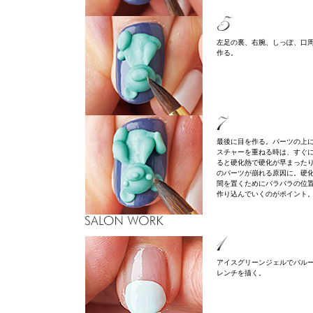
左足の裏、右腕、しっぽ、口
作る。
最後に目を作る。パーツの上
スチャーを重ねる時は、すぐ
ると硬化熱で硬化が早まった
のパーツが崩れる原因に。硬
間を置くためにバラバラの位
作り込んでいくのがポイント
アイスグリーンジェルでバル
レンチを描く。