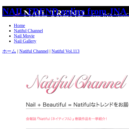
NAIL TREND online from JNA 
Home
Natiful Channel
Nail Movie
Nail Gallery
ホーム
|
Natiful Channel
|
Natiful Vol.113