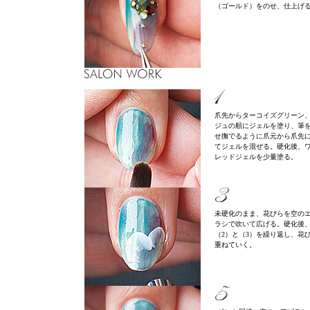
（ゴールド）をのせ、仕上げ
爪先からターコイズグリーン
ジュの順にジェルを塗り、筆
せ撫でるように爪元から爪先
てジェルを混ぜる。硬化後、
レッドジェルを少量塗る。
未硬化のまま、花びらを空の
ラシで吹いて広げる。硬化後
（2）と（3）を繰り返し、花
重ねていく。