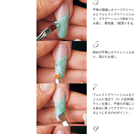
平筆の両端にオリーブグリー
ルとフォレストグリーンジェ
り、グラデーションで斜めフ
を描く。硬化後、2度塗りする
斜めの平筆にホワイトジェル
り、花びらを描く。
フォレストグリーンジェルを
ジェルと混ぜて（3）の反対側
ラインを描く。平筆の片端に
を多めに取ってグラデーショ
るようにするのがポイント。