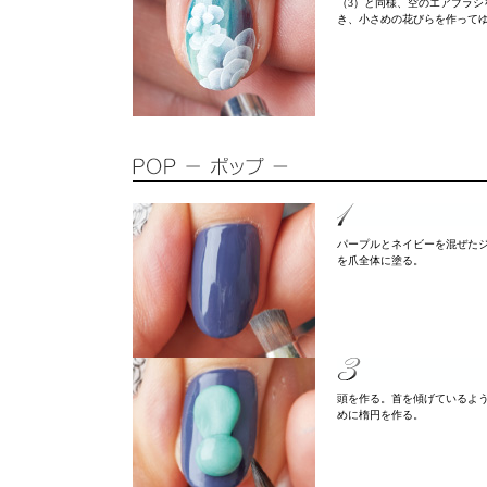
（3）と同様、空のエアブラシ
き、小さめの花びらを作って
パープルとネイビーを混ぜた
を爪全体に塗る。
頭を作る。首を傾げているよ
めに楕円を作る。