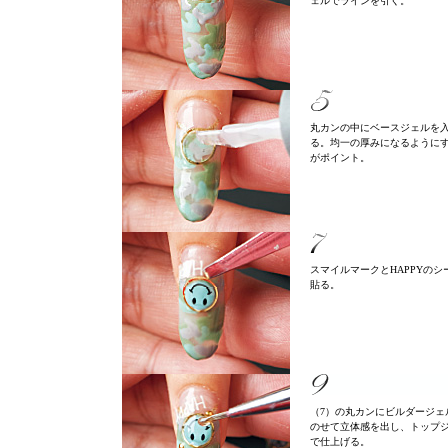
ェルでラインを引く。
丸カンの中にベースジェルを
る。均一の厚みになるように
がポイント。
スマイルマークとHAPPYのシ
貼る。
（7）の丸カンにビルダージェ
のせて立体感を出し、トップ
で仕上げる。